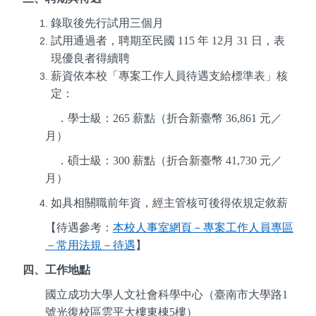
錄取後先行試用三個月
試用通過者，聘期至民國 115 年 12月 31 日
，表
現優良者得續聘
薪資依本校「專案工作人員待遇支給標準表」核
定：
．學士級：
265
薪點（折合新臺幣
36,861
元／
月）
．碩士級：
300
薪點（折合新臺幣
41,730
元／
月）
如具相關職前年資，經主管核可後得依規定敘薪
【待遇參考：
本校人事室網頁－專案工作人員專區
－常用法規－待遇
】
四、工作地點
國立成功大學人文社會科學中心（臺南市大學路
1
號光復校區雲平大樓東棟
5
樓）