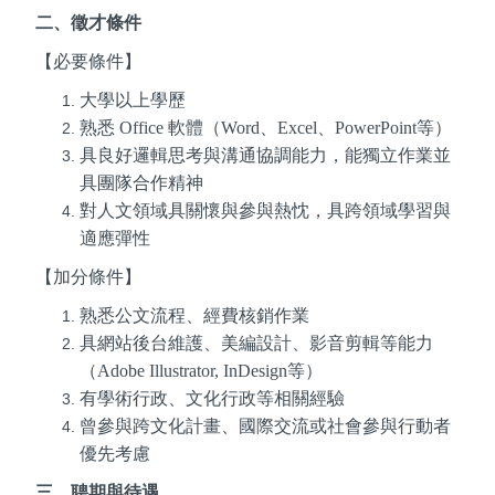
二、徵才條件
【必要條件】
大學以上學歷
熟悉
Office
軟體（
Word
、
Excel
、
PowerPoint
等）
具良好邏輯思考與溝通協調能力，能獨立作業並
具團隊合作精神
對人文領域具關懷與參與熱忱，具跨領域學習與
適應彈性
【加分條件】
熟悉公文流程、經費核銷作業
具網站後台維護、美編設計、影音剪輯等能力
（
Adobe Illustrator, InDesign
等）
有學術行政、文化行政等相關經驗
曾參與跨文化計畫、國際交流或社會參與行動者
優先考慮
三、聘期與待遇