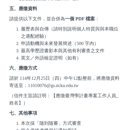
五、應徵資料
請提供以下文件，並合併為
一個
PDF
檔案
：
履歷表與自傳（請特別說明個人特質與與本職位
之適配經驗）
申請動機與未來發展簡述（
500
字內）
最高學歷證書影本與其他有利審查之文件
英文／外語檢定證明（如有）
六、應徵方式
請於
114
年
12
月
25
日（四）中午
12
點整前，將應徵資料
寄送至：
11010076@gs.ncku.edu.tw
（信件主旨請註明：【應徵臺灣學計畫專案工作人員
_
姓名】）
七、其他事項
本次採「隨到隨審」方式審查