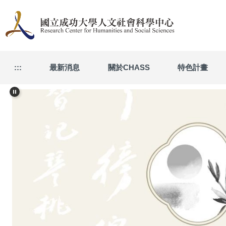
跳
到
主
要
內
容
:::
最新消息
關於CHASS
特色計畫
區