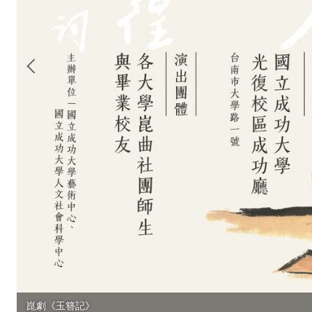
崑劇《玉簪記》