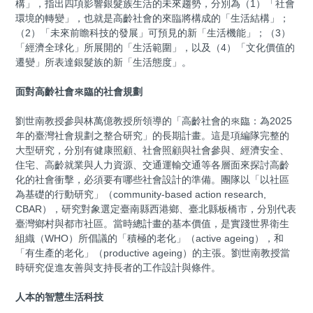
構」，指出四項影響銀髮族生活的未來趨勢，分別為（1）「社會
環境的轉變」，也就是高齡社會的來臨將構成的「生活結構」；
（2）「未來前瞻科技的發展」可預見的新「生活機能」；（3）
「經濟全球化」所展開的「生活範圍」，以及（4）「文化價值的
遷變」所表達銀髮族的新「生活態度」。
面對高齡社會來臨的社會規劃
劉世南教授參與林萬億教授所領導的「高齡社會的來臨：為2025
年的臺灣社會規劃之整合研究」的長期計畫。這是項編隊完整的
大型研究，分別有健康照顧、社會照顧與社會參與、經濟安全、
住宅、高齡就業與人力資源、交通運輸交通等各層面來探討高齡
化的社會衝擊，必須要有哪些社會設計的準備。團隊以「以社區
為基礎的行動研究」（community-based action research,
CBAR），研究對象選定臺南縣西港鄉、臺北縣板橋市，分別代表
臺灣鄉村與都市社區。當時總計畫的基本價值，是實踐世界衛生
組織（WHO）所倡議的「積極的老化」（active ageing），和
「有生產的老化」（productive ageing）的主張。劉世南教授當
時研究促進友善與支持長者的工作設計與條件。
人本的智慧生活科技