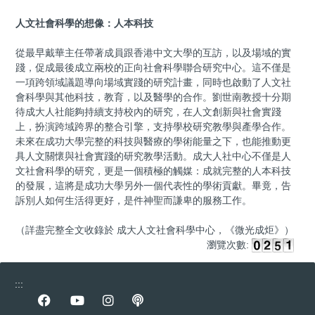
人文社會科學的想像：人本科技
從最早戴華主任帶著成員跟香港中文大學的互訪，以及場域的實
踐，促成最後成立兩校的正向社會科學聯合研究中心。這不僅是
一項跨領域議題導向場域實踐的研究計畫，同時也啟動了人文社
會科學與其他科技，教育，以及醫學的合作。劉世南教授十分期
待成大人社能夠持續支持校內的研究，在人文創新與社會實踐
上，扮演跨域跨界的整合引擎，支持學校研究教學與產學合作。
未來在成功大學完整的科技與醫療的學術能量之下，也能推動更
具人文關懷與社會實踐的研究教學活動。成大人社中心不僅是人
文社會科學的研究，更是一個積極的觸媒：成就完整的人本科技
的發展，這將是成功大學另外一個代表性的學術貢獻。畢竟，告
訴別人如何生活得更好，是件神聖而謙卑的服務工作。
（詳盡完整全文收錄於 成大人文社會科學中心，《微光成炬》）
瀏覽次數:
:::
前往Facebook專區
前往youtube專區
前往instagram專區
前往podcast專區