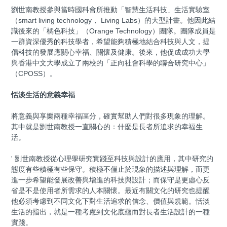
劉世南教授參與當時國科會所推動「智慧生活科技」生活實驗室
（smart living technology， Living Labs）的大型計畫。他因此結
識後來的「橘色科技」（Orange Technology）團隊。團隊成員是
一群資深優秀的科技學者，希望能夠積極地結合科技與人文，提
倡科技的發展應關心幸福、關懷及健康。後來，他促成成功大學
與香港中文大學成立了兩校的「正向社會科學的聯合研究中心」
（CPOSS）。
恬淡生活的意義幸福
將意義與享樂兩種幸福區分，確實幫助人們對很多現象的理解。
其中就是劉世南教授一直關心的：什麼是長者所追求的幸福生
活。
' 劉世南教授從心理學研究實踐至科技與設計的應用，其中研究的
態度有些積極有些保守。積極不僅止於現象的描述與理解，而更
進一步希望能發展改善與增進的科技與設計；而保守是更虛心反
省是不是使用者所需求的人本關懷。最近有關文化的研究也提醒
他必須考慮到不同文化下對生活追求的信念、價值與規範。恬淡
生活的指出，就是一種考慮到文化底蘊而對長者生活設計的一種
實踐。