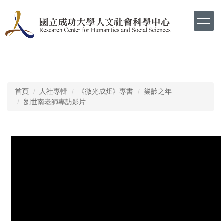
跳
到
主
要
內
容
:::
區
首頁
人社專輯
《微光成炬》專書
樂齡之年
劉世南老師專訪影片