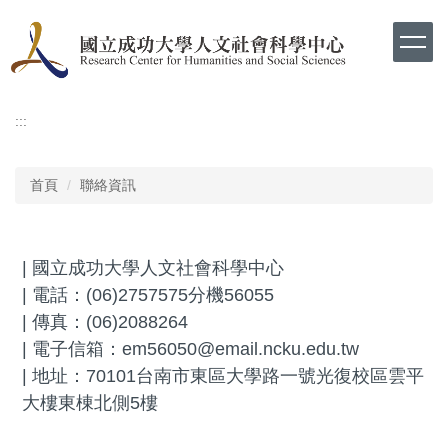
跳
到
主
要
內
容
:::
區
首頁
聯絡資訊
|
國立成功大學人文社會科學中心
|
電話：(06)2757575分機56055
|
傳真：(06)2088264
|
電子信箱：em56050@email.ncku.edu.tw
|
地址：70101台南市東區大學路一號光復校區雲平
大樓東棟北側5樓