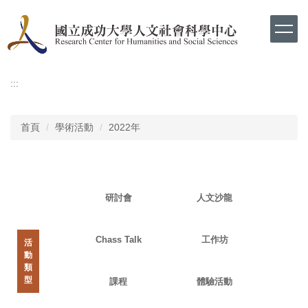
跳
到
主
要
內
容
:::
區
首頁
學術活動
2022年
研討會
人文沙龍
Chass Talk
工作坊
活
動
類
型
課程
體驗活動