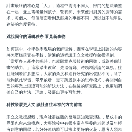
計畫最終的核心是「人」，過程中需將不同人、部門的想法彙整
在一起，並且需考量到孩子、營養師、未來使用廚房的廚師的需
求，每個人、每個層面看到及顧慮的事都不同，所以就不能單以
建築的角度看待。
跳脫固守的邏輯秩序 看見新事物
如何讓中、小學教學現場的老師理解，團隊在學理上討論的內容
將怎麼樣落實在學校，溝通的過程讓宋立文教授印象很深刻。
「當更多人產生共鳴時，也就願意克服技術的困難，成為整個計
畫的助力。」這樣踏出教室、走進偏鄉、跨領域討論的氣氛，往
往能觸發許多想法，大家的角度和進行研究的出發點不同，除了
能夠彼此學習、帶來啟發，更可跳脫原本的思考模式，再回到自
己的專業上辯證可能的解決方法，在往後的研究路上，也更能調
整自己的方法、理論，發展出更多可能性。
科技發展更人文 讓社會往幸福的方向前進
宋立文教授感慨，現今社群媒體的發展讓知識更混亂，是或非的
界限也愈來愈模糊，大專院校中有很多富有學養的老師以及年輕
有創意的同學，若好好連結將可以擦出更好的火花，思考人類未