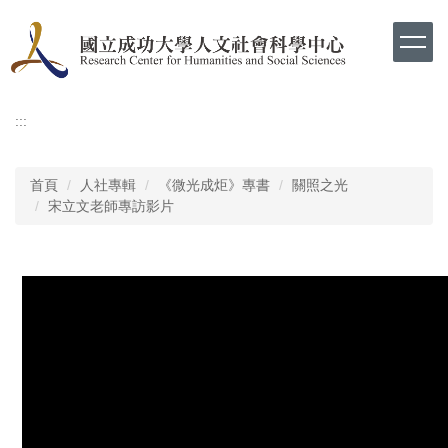
跳
到
主
要
內
容
:::
區
首頁
人社專輯
《微光成炬》專書
關照之光
宋立文老師專訪影片