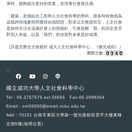
來時，能夠提出更好的答案，並培養社會責任感。
「建築」是個結合工程和人文社會科學的學科，很多時候會因為
這樣跨領域參與而獲得自我辯證，對宋立文教授而言，人文社會
是如何生活在這個社會上的指南針，它會提醒「我」的決定是否
對別人有益，以及「我們」的決策對未來是好或壞。
（詳盡完整全文收錄於 成大人文社會科學中心，《微光成炬》）
瀏覽次數:
:::
前往Facebook專區
前往youtube專區
前往instagram專區
前往podcast專區
國立成功大學人文社會科學中心
Tel：06-2757575 ext.56055 Fax:06-2088264
Email：em56050@email.ncku.edu.tw
Add：70101 台南市東區大學路一號光復校區雲平大樓東棟
北側5樓
(地理位置)