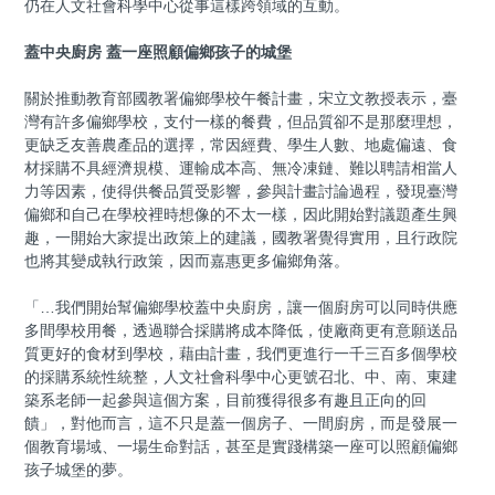
仍在人文社會科學中心從事這樣跨領域的互動。
蓋中央廚房 蓋一座照顧偏鄉孩子的城堡
關於推動教育部國教署偏鄉學校午餐計畫，宋立文教授表示，臺
灣有許多偏鄉學校，支付一樣的餐費，但品質卻不是那麼理想，
更缺乏友善農產品的選擇，常因經費、學生人數、地處偏遠、食
材採購不具經濟規模、運輸成本高、無冷凍鏈、難以聘請相當人
力等因素，使得供餐品質受影響，參與計畫討論過程，發現臺灣
偏鄉和自己在學校裡時想像的不太一樣，因此開始對議題產生興
趣，一開始大家提出政策上的建議，國教署覺得實用，且行政院
也將其變成執行政策，因而嘉惠更多偏鄉角落。
「…我們開始幫偏鄉學校蓋中央廚房，讓一個廚房可以同時供應
多間學校用餐，透過聯合採購將成本降低，使廠商更有意願送品
質更好的食材到學校，藉由計畫，我們更進行一千三百多個學校
的採購系統性統整，人文社會科學中心更號召北、中、南、東建
築系老師一起參與這個方案，目前獲得很多有趣且正向的回
饋」，對他而言，這不只是蓋一個房子、一間廚房，而是發展一
個教育場域、一場生命對話，甚至是實踐構築一座可以照顧偏鄉
孩子城堡的夢。