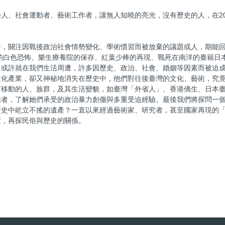
人、社會運動者、藝術工作者，讓無人知曉的亮光，沒有歷史的人，在20
一，關注因戰後政治社會情勢變化、學術慣習而被放棄的議題或人，期能
人的白色恐怖、樂生療養院的保存、紅葉少棒的再現、戰死在南洋的臺籍日本
，或許就在我們生活周遭，許多因歷史、政治、社會、婚姻等因素而被迫
文化產業，卻又神秘地消失在歷史中，他們對往後臺灣的文化、藝術，究
下移動的人、族群，及其生活變貌，如臺灣「外省人」、香港僑生、日本
難者，了解她們承受的政治暴力創傷與多重受迫經驗。最後我們將探問一
歷史中屹立不搖的遺產？一直以來經過藝術家、研究者，甚至國家再現的
度，再探民俗與歷史的關係。