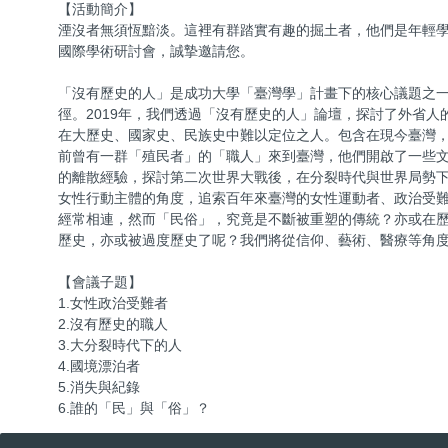
【活動簡介】
湮沒者無須恆黯淡。這裡有群踏實有趣的掘土者，他們是年輕學
國際學術研討會，誠摯邀請您。
「沒有歷史的人」是成功大學「臺灣學」計畫下的核心議題之
徑。2019年，我們透過「沒有歷史的人」論壇，探討了外省
在大歷史、國家史、民族史中難以定位之人。包含在現今臺灣
前曾有一群「殖民者」的「職人」來到臺灣，他們開啟了一些
的離散經驗，探討第二次世界大戰後，在分裂時代與世界局勢
女性行動主體的角度，追索百年來臺灣的女性運動者、政治受
經常相連，然而「民俗」，究竟是不斷被重塑的傳統？亦或在
歷史，亦或被過度歷史了呢？我們將從信仰、藝術、醫療等角
【會議子題】
1.女性政治受難者
2.沒有歷史的職人
3.大分裂時代下的人
4.國境漂泊者
5.消失與紀錄
6.誰的「民」與「俗」？