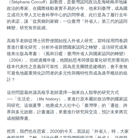
（Stéphane Corcuff）副教授，是臺灣認同政治及海峽兩岸地緣
政治的專家。在國際移動著實不易的今年，他來到臺灣，成為國
立成功大學人文社會科學中心的訪問學者。此行是為了履行去年
的承諾，讓「從異鄉到家鄉：一位臺灣『外省人』第三代的認同
轉變」研究有所延續。
高格孚老師從博士田野便開始投入外省人研究，當時採用問卷調
查進行量化研究，分析外省群體國家認同之轉變，這項研究成果
後來出版為專書：《風和日暖：臺灣外省人與國家認同的轉變》
（2004）。但經過幾年後，他開始思考與懷疑量化研究所重視的
樣本代表性之意義與可靠性，因為意見團體是建構的，會不會無
可避免地嚴重簡化訪問者的多元性與獨特性而成為過早概括的統
計？
這些問題最終讓高格孚老師選擇一個來自人類學的研究方式
──「生活史」（life history），來進行原本屬於政治學的國家認
同研究。這個夏季，他應成大人社中心「臺灣學」的「遷徙、跨
界與多元故鄉」計畫邀請，來臺進行研究與交流，預計未來將完
成相關專書。
然而，我們也在思索，2020的今天，當談起「外省人」時，大家
會想提問、了解、討論什麼？當我們慢慢認識「外省人」這個群