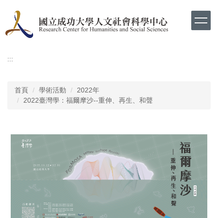
跳
到
主
要
內
容
:::
區
首頁
學術活動
2022年
2022臺灣學：福爾摩沙--重伸、再生、和聲