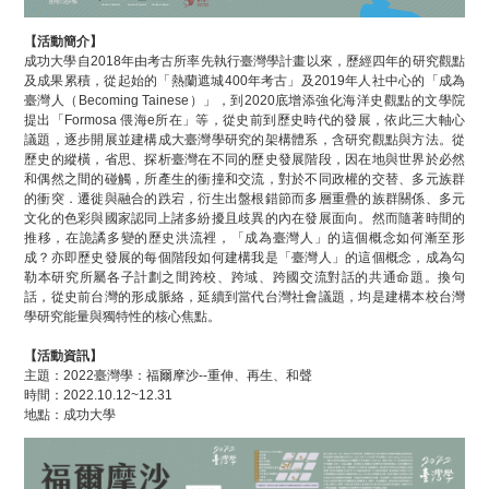
【活動簡介】
成功大學自2018年由考古所率先執行臺灣學計畫以來，歷經四年的研究觀點
及成果累積，從起始的「熱蘭遮城400年考古」及2019年人社中心的「成為
臺灣人（Becoming Tainese）」，到2020底增添強化海洋史觀點的文學院
提出「Formosa 偎海e所在」等，從史前到歷史時代的發展，依此三大軸心
議題，逐步開展並建構成大臺灣學研究的架構體系，含研究觀點與方法。從
歷史的縱橫，省思、探析臺灣在不同的歷史發展階段，因在地與世界於必然
和偶然之間的碰觸，所產生的衝撞和交流，對於不同政權的交替、多元族群
的衝突．遷徙與融合的跌宕，衍生出盤根錯節而多層重疊的族群關係、多元
文化的色彩與國家認同上諸多紛擾且歧異的內在發展面向。然而隨著時間的
推移，在詭譎多變的歷史洪流裡，「成為臺灣人」的這個概念如何漸至形
成？亦即歷史發展的每個階段如何建構我是「臺灣人」的這個概念，成為勾
勒本研究所屬各子計劃之間跨校、跨域、跨國交流對話的共通命題。換句
話，從史前台灣的形成脈絡，延續到當代台灣社會議題，均是建構本校台灣
學研究能量與獨特性的核心焦點。
【活動資訊】
主題：2022臺灣學：福爾摩沙--重伸、再生、和聲
時間：2022.10.12~12.31
地點：成功大學