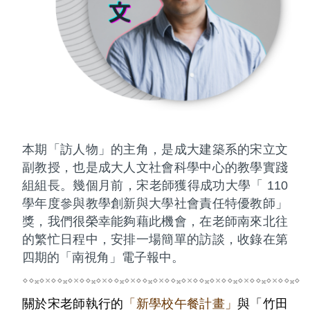
本期「訪人物」的主角，是成大建築系的宋立文
副教授，也是成大人文社會科學中心的教學實踐
組組長。幾個月前，宋老師獲得成功大學「 110
學年度參與教學創新與大學社會責任特優教師」
獎，我們很榮幸能夠藉此機會，在老師南來北往
的繁忙日程中，安排一場簡單的訪談，收錄在第
四期的「南視角」電子報中。
⋄⋄𝄪⋄×⋄⋄𝄪⋄×⋄⋄𝄪⋄×⋄⋄𝄪⋄×⋄⋄𝄪⋄×⋄⋄𝄪⋄×⋄⋄𝄪⋄×⋄⋄𝄪⋄×⋄⋄𝄪⋄×⋄⋄𝄪⋄
關於宋老師執行的
「新學校午餐計畫」
與「竹田