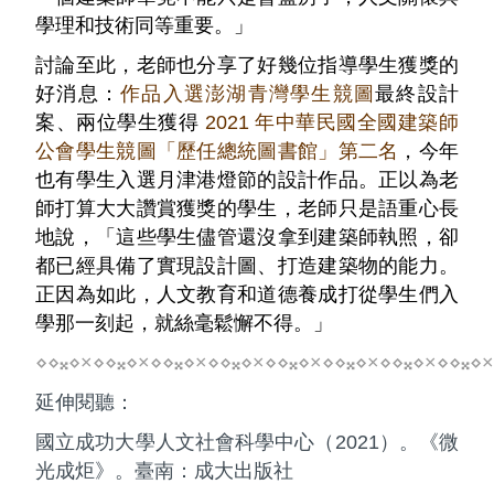
學理和技術同等重要。」
討論至此，老師也分享了好幾位指導學生獲獎的
好消息：
作品入選澎湖青灣學生競圖
最終設計
案、兩位學生獲得
2021 年中華民國全國建築師
公會學生競圖「歷任總統圖書館」第二名
，今年
也有學生入選月津港燈節的設計作品。正以為老
師打算大大讚賞獲獎的學生，老師只是語重心長
地說，「這些學生儘管還沒拿到建築師執照，卻
都已經具備了實現設計圖、打造建築物的能力。
正因為如此，人文教育和道德養成打從學生們入
學那一刻起，就絲毫鬆懈不得。」
⋄⋄𝄪⋄×⋄⋄𝄪⋄×⋄⋄𝄪⋄×⋄⋄𝄪⋄×⋄⋄𝄪⋄×⋄⋄𝄪⋄×⋄⋄𝄪⋄×⋄⋄𝄪⋄×
延伸閱聽：
國立成功大學人文社會科學中心（2021）。《微
光成炬》。臺南：成大出版社