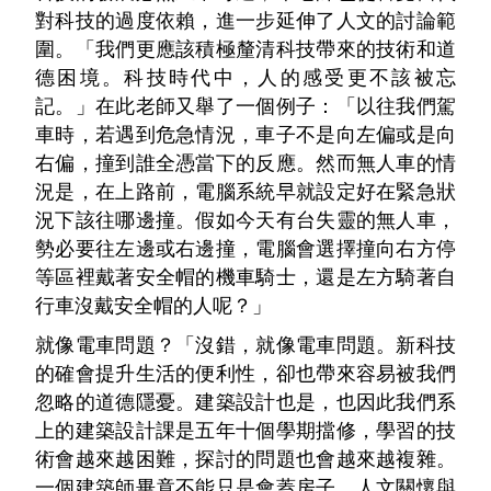
對科技的過度依賴，進一步延伸了人文的討論範
圍。「我們更應該積極釐清科技帶來的技術和道
德困境。科技時代中，人的感受更不該被忘
記。」在此老師又舉了一個例子：「以往我們駕
車時，若遇到危急情況，車子不是向左偏或是向
右偏，撞到誰全憑當下的反應。然而無人車的情
況是，在上路前，電腦系統早就設定好在緊急狀
況下該往哪邊撞。假如今天有台失靈的無人車，
勢必要往左邊或右邊撞，電腦會選擇撞向右方停
等區裡戴著安全帽的機車騎士，還是左方騎著自
行車沒戴安全帽的人呢？」
就像電車問題？「沒錯，就像電車問題。新科技
的確會提升生活的便利性，卻也帶來容易被我們
忽略的道德隱憂。建築設計也是，也因此我們系
上的建築設計課是五年十個學期擋修，學習的技
術會越來越困難，探討的問題也會越來越複雜。
一個建築師畢竟不能只是會蓋房子，人文關懷與