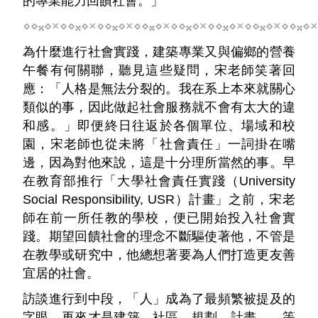
的專業能力回饋社會。」
⋄⋄𝄪⋄×⋄⋄𝄪⋄×⋄⋄𝄪⋄×⋄⋄𝄪⋄×⋄⋄𝄪⋄×⋄⋄𝄪⋄×⋄⋄𝄪⋄×⋄⋄𝄪⋄×
為什麼進行社會實踐，建築專業又與偏鄉的營養
午餐有何關聯，聽見這些疑問，宋老師笑著回
應：「人格是無法分裂的。我在系上本來就關心
類似的事，因此做起社會服務就不會有太大的違
和感。」即便終日往返於各個單位、場域和校
園，宋老師也從未將「社會責任」一詞掛在嘴
邊，因為對他來說，這是十分理所當然的事。早
在教育部推行「大學社會責任實踐（University
Social Responsibility, USR）計畫」之前，宋老
師在前一所任教的學校，便已開始投入社會實
踐。期望回饋社會的理念不斷驅使著他，不管是
在教學或研究中，他總想著要為人們打造更友善
宜居的社會。
訪談進行到中段，「人」成為了最頻繁被提及的
字眼，再來才是建築、社區、規劃、計畫……等