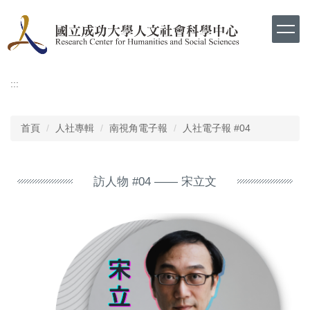
跳
到
主
要
內
容
:::
區
首頁
人社專輯
南視角電子報
人社電子報 #04
訪人物 #04 —— 宋立文