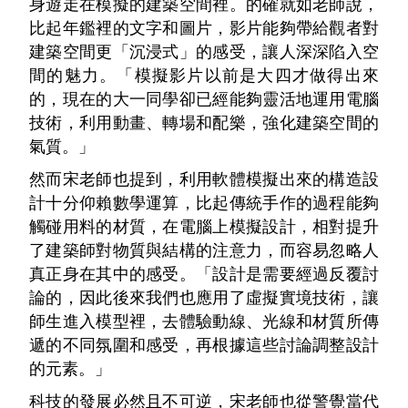
身遊走在模擬的建築空間裡。的確就如老師說，
比起年鑑裡的文字和圖片，影片能夠帶給觀者對
建築空間更「沉浸式」的感受，讓人深深陷入空
間的魅力。「模擬影片以前是大四才做得出來
的，現在的大一同學卻已經能夠靈活地運用電腦
技術，利用動畫、轉場和配樂，強化建築空間的
氣質。」
然而宋老師也提到，利用軟體模擬出來的構造設
計十分仰賴數學運算，比起傳統手作的過程能夠
觸碰用料的材質，在電腦上模擬設計，相對提升
了建築師對物質與結構的注意力，而容易忽略人
真正身在其中的感受。「設計是需要經過反覆討
論的，因此後來我們也應用了虛擬實境技術，讓
師生進入模型裡，去體驗動線、光線和材質所傳
遞的不同氛圍和感受，再根據這些討論調整設計
的元素。」
科技的發展必然且不可逆，宋老師也從警覺當代