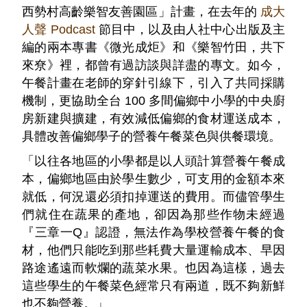
西勢村高齡樂智友善園區」計畫，在去年的
成大
人聲 Podcast
節目中，以及由人社中心出版及主
編的兩本專書《微光成炬》和《樂智竹田，共下
來尞》裡，都曾有過訪談與詳盡的專文。如今，
午餐計畫在老師的穿針引線下，引入了共同採購
機制，更協助全台 100 多間偏鄉中小學的中央廚
房新建與擴建，有效減低偏鄉的食材運送成本，
具體改善偏鄉學子的營養午餐菜色與供餐環境。
「以往各地區的小學都是以人頭計算營養午餐成
本，偏鄉地區由於學生數少，可支用的金額本來
就低，何況還必須扣掉運送的費用。而儘管學生
們就住在蔬果的產地，卻因為那些作物未經過
『三章一Q』認證，無法作為學校營養午餐的食
材，他們只能吃到那些耗費大量運輸成本、早因
路途遙遠而軟爛的蔬菜水果。也因為這樣，過去
這些學生的午餐菜色經常只有兩道，既不夠新鮮
也不夠營養。」