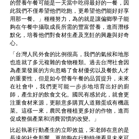
的營養午餐可能是一天當中吃得最好的一餐，因
此我們不僅希望他們吃飽，更希望他們能好好享
用那一餐。」種種努力，為的就是讓偏鄉學子能
夠在午餐中攝取成長所需的豐富營養，進而潛移
默化，培養他們對食材生產及烹飪的興趣與好奇
心。
「台灣人民外食的比例很高，我們的氣候和地形
也造就了多元複雜的食物種類。過去台灣社會因
為產業發展的方向忽略了食材優劣以及餐飲人才
的重要性，但是如今營養午餐的品質提升，未來
在社會中，我們更可能一步步地培育出好的廚
師，產生好的飲食文化。國民有感於此，就會更
注重食材來源，更願意多購買人道雞蛋或有機蔬
菜。這樣一來，農民會種植更多好的作物，進而
促成整個產業和消費習慣的改變。」
比起執著行動產生的立即效益，宋老師在意的是
長遠的社會影響，更能夠在行動時便看見未來可