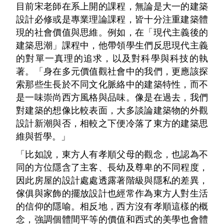
目前宋老師在系上開的課程，無論是大一的建築
設計必修或是專業理論課程，皆十分注重建築體
現的社會價值與思維。例如，在「現代主義後的
建築思潮」課程中，他帶領學生們反思現代主義
的對單一真理的追求，以及對科學與科技的執
著。「身在多元價值觀社會中的我們，更應該探
索那些生長於不同文化脈絡中的建築特性，而不
是一味崇尚西方風格與品味。像是在過去，我們
對建築的想像比較表面，大多談論建築物的外觀
設計新潮與否，相較之下便冷落了東方的建築思
維與哲學。」
「比如說，東方人有孝順父母的觀念，也認為不
同的方位隱含了主客、長幼及尊卑的不同程度，
因此房屋的設計處處透露著階級與隱私的差異，
傢俱與家飾的擺放設計也經常作為東方人對生活
的信仰的隱喻。相反地，西方沒有孝順這樣的概
念，強調個體間平等的價值和西式的美學也會體