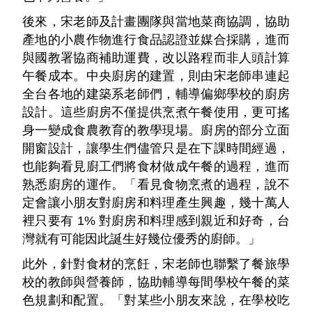
後來，宋老師及計畫團隊與當地菜商協調，協助
產地的小農作物進行食品認證並媒合採購，進而
與國教署協商補助運費，改以路程而非人頭計算
午餐成本。中央廚房的建置，則由宋老師串連起
全台各地的建築系老師們，輔導偏鄉學校的廚房
設計。這些廚房不僅提供烹煮午餐使用，更可搖
身一變成食農教育的教學現場。廚房的部分立面
開窗設計，讓學生們儘管只是在下課時間經過，
也能夠看見廚工們將食材做成午餐的過程，進而
熟悉廚房的運作。「看見食物烹煮的過程，說不
定會讓小朋友對廚房和料理產生興趣，幾十萬人
裡只要有 1% 對廚房和料理感到親近和好奇，台
灣就有可能因此誕生好幾位優秀的廚師。」
此外，針對食材的烹飪，宋老師也聯繫了餐旅學
校的教師與營養師，協助輔導每間學校午餐的菜
色規劃和配置。「對某些小朋友來說，在學校吃