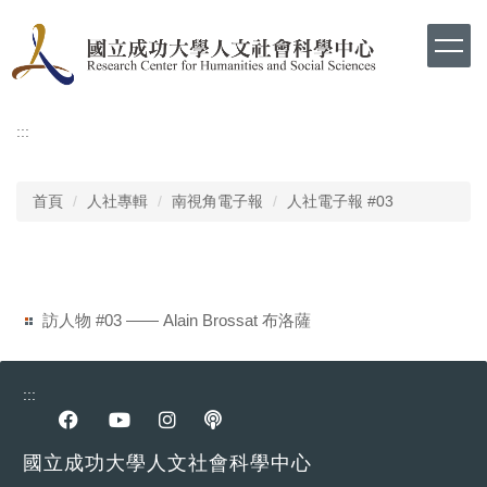
跳
到
主
要
內
容
:::
區
首頁
人社專輯
南視角電子報
人社電子報 #03
訪人物 #03 —— Alain Brossat 布洛薩
:::
前往Facebook專區
前往youtube專區
前往instagram專區
前往podcast專區
國立成功大學人文社會科學中心