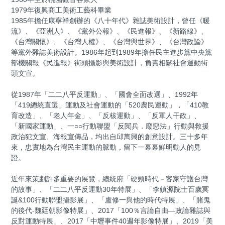
1979年復興商工美術工藝科畢業
1985年擔任康寧祥創辦的《八十年代》雜誌美術設計，曾任《暖
流》、《亞洲人》、《黨外公報》、《民進報》、《新路線》、
《台灣關懷》、《台灣人權》、《台灣與世界》、《台灣政論》
等黨外雜誌美術設計。1986年起到1989年擔任民主進步黨中央黨
部機關報《民進報》街頭攝影與美術設計，負責相關社會運動街
頭文宣。
從1987年「二二八平反運動」、「國會全面改選」、1992年
「419總統直選」運動及社會運動的「520農民運動」，「410教
育改造」、「老人年金」、「反核運動」、「反軍人干政」、
「新國家運動」、一○○行動聯盟「反閱兵．廢惡法」行動與救援
政治犯文宣、海報宣傳品，均出自邱萬興的創意設計。三十多年
來，忠實地為台灣民主運動的脈動，留下一幕幕鮮明動人的見
證。
近年來策劃許多重要的展覽，總統府「硬頸時代－客家守護台灣
的故事」、「二二八平反運動30年特展」、「李鎮源院士百歲冥
誕&100行動聯盟攝影展」、「盧修一與他的時代特展」、「賭鬼
的後代-魏廷朝影像特展」、2017「100％言論自由—政論雜誌與
反對運動特展」、2017「中壢事件40週年影像特展」、2019「美