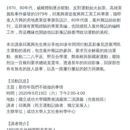
1970、80年代，威權體制逐步鬆動、反對運動如火如荼。高雄美
麗島事件爆發的1979年，邱萬興甫從復興商工美工科畢業，隨即
進入方興的房地產業從事廣告設計。80年代後，黨外雜誌紛紛創
刊，這群擁有實戰經驗的專業美編，也陸續投入黨外雜誌的編輯
工作，而這機緣也開啟他以影像記錄臺灣政治運動的過程。
本次講座邱萬興先生將分享他30多年間用行動及影像見證臺灣民
主運動的過程，包含黨外雜誌的參與、要求完全解嚴的政治運
動、推動二二八平反、野百合學運、鄭南榕與新國家運動，廢除
刑法一百條到要求總統直選等。透過長年的街頭影像，回探那些
有名無名的故人故事，以及一路屢仆屢起的韌力與膽氣。
【活動訊息】
主題｜那些年我們不能做的事情
時間｜2020年9月19日（六）下午2:00-4:00
地點｜國立成功大學國際會議廳第二演講廳（光復校區）
講者｜邱萬興（民主運動記錄者、獨立策展人）
主辦單位｜成功大學人文社會科學中心
【講者簡介】
1960年生於桃園觀音客家人