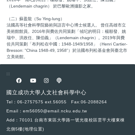
（Lendemain chagrin） 於巴黎歐洲攝影之家。
（二）蘇盈龍（Su Ying-lung）
法國高等社會科學院藝術與語言中心博士候選人。 曾任高雄市立
美術館館員。2016年與費佐共同策劃「傾圮的明日：楊順發、姚
瑞中、洪政任、陳伯義」（Lendemain chagrin）。2019年與費
佐共同策劃「布列松在中國：1948-1949/1958」（Henri Cartier-
Bresson: “China 1948-49, 1958”）於法國布列松基金會與臺北市
立美術館。
:::
前往Facebook專區
前往youtube專區
前往instagram專區
前往podcast專區
國立成功大學人文社會科學中心
Tel：06-2757575 ext.56055 Fax:06-2088264
Email：em56050@email.ncku.edu.tw
Add：70101 台南市東區大學路一號光復校區雲平大樓東棟
北側5樓
(地理位置)