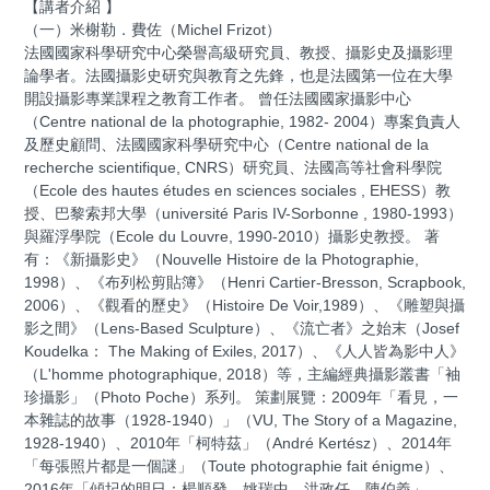
【講者介紹 】
（一）米榭勒．費佐（Michel Frizot）
法國國家科學研究中心榮譽高級研究員、教授、攝影史及攝影理
論學者。法國攝影史研究與教育之先鋒，也是法國第一位在大學
開設攝影專業課程之教育工作者。 曾任法國國家攝影中心
（Centre national de la photographie, 1982- 2004）專案負責人
及歷史顧問、法國國家科學研究中心（Centre national de la
recherche scientifique, CNRS）研究員、法國高等社會科學院
（Ecole des hautes études en sciences sociales , EHESS）教
授、巴黎索邦大學（université Paris IV-Sorbonne , 1980-1993）
與羅浮學院（Ecole du Louvre, 1990-2010）攝影史教授。 著
有：《新攝影史》（Nouvelle Histoire de la Photographie,
1998）、《布列松剪貼簿》（Henri Cartier-Bresson, Scrapbook,
2006）、《觀看的歷史》（Histoire De Voir,1989）、《雕塑與攝
影之間》（Lens-Based Sculpture）、《流亡者》之始末（Josef
Koudelka： The Making of Exiles, 2017）、《人人皆為影中人》
（L'homme photographique, 2018）等，主編經典攝影叢書「袖
珍攝影」（Photo Poche）系列。 策劃展覽：2009年「看見，一
本雜誌的故事（1928-1940）」（VU, The Story of a Magazine,
1928-1940）、2010年「柯特茲」（André Kertész）、2014年
「每張照片都是一個謎」（Toute photographie fait énigme）、
2016年「傾圮的明日：楊順發、姚瑞中、洪政任、陳伯義」