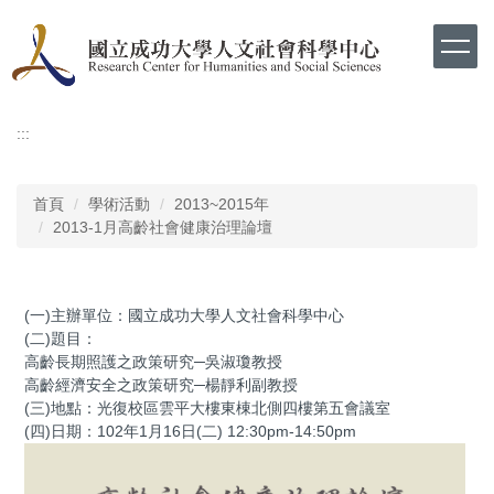
跳
到
主
要
內
容
:::
區
首頁
學術活動
2013~2015年
2013-1月高齡社會健康治理論壇
(一)主辦單位：國立成功大學人文社會科學中心
(二)題目：
高齡長期照護之政策研究─吳淑瓊教授
高齡經濟安全之政策研究─楊靜利副教授
(三)地點：光復校區雲平大樓東棟北側四樓第五會議室
(四)日期：102年1月16日(二) 12:30pm-14:50pm