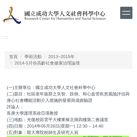
跳
到
主
要
內
容
:::
區
首頁
學術活動
2013~2015年
2014-5月份高齡社會健康治理論壇
(一)主辦單位：國立成功大學人文社會科學中心
(二)題目：社區老年族群之失智、跌倒、和心血管疾患風險評估與
身心社會機能活動介入措施的發展與成效驗證
評論人：
長庚大學護理系徐亞瑛教授
(三)地點：光復校區雲平大樓東棟北側四樓第二會議室
(四)日期：2014年05月26日(星期一) 12:30 – 14:40
(五)對象：限大專院校師生及研究人員