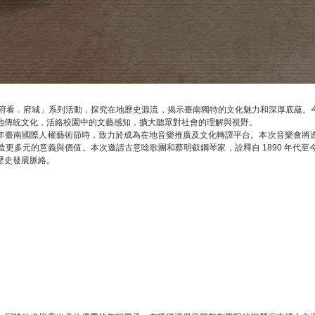
過「府看．府城」系列活動，探究在地歷史源流，揭示臺南獨特的文化魅力和深厚底蘊
地傳統文化，活絡校園中的文藝感知，擴大聽眾對社會的理解與視野。
年臺南國際人權藝術節時，致力於成為在地音樂推廣及文化轉譯平台。本次音樂會將
更多元的意義與價值。本次邀請古意唸歌團和蔡明叡鋼琴家，詮釋自 1890 年代
歷史發展脈絡。