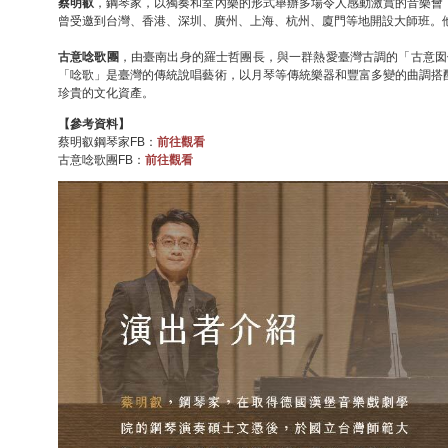
蔡明叡
，鋼琴家，以獨奏和室內樂的形式舉辦多場令人感動激賞的音樂會
曾受邀到台灣、香港、深圳、廣州、上海、杭州、廈門等地開設大師班。
古意唸歌團
，由臺南出身的羅士哲團長，與一群熱愛臺灣古調的「古意囡
「唸歌」是臺灣的傳統說唱藝術，以月琴等傳統樂器和豐富多變的曲調搭
珍貴的文化資產。
【參考資料】
蔡明叡鋼琴家FB：
前往觀看
古意唸歌團FB：
前往觀看