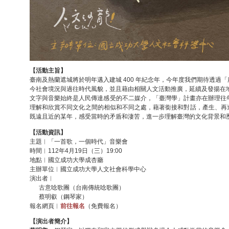
【活動主旨】
臺南及熱蘭遮城將於明年邁入建城 400 年紀念年，今年度我們期待透
今社會境況與過往時代風貌，並且藉由相關人文活動推廣，延續及發揚在
文字與音樂始終是人民傳達感受的不二媒介，「臺灣學」計畫亦在辦理往
理解和欣賞不同文化之間的相似和不同之處，藉著銜接和對話，產生、再造
既遠且近的某年，感受當時的矛盾和淒苦，進一步理解臺灣的文化背景和
【活動資訊】
主題︱「一首歌，一個時代」音樂會
時間︱112年4月19日（三）19:00
地點︱國立成功大學成杏廳
主辦單位︱國立成功大學人文社會科學中心
演出者︱
古意唸歌團（台南傳統唸歌團）
蔡明叡（鋼琴家）
報名網頁︱
前往報名
（免費報名）
【演出者簡介】