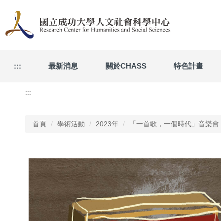
跳
到
主
要
內
容
:::
最新消息
關於CHASS
特色計畫
區
:::
首頁
學術活動
2023年
「一首歌，一個時代」音樂會