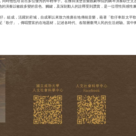
，同時他也培育出多位優秀的年輕學子。在獲得漢堡音樂戲劇學院的鋼琴演奏碩士文憑
他的演奏以敏銳多變的音色、觸鍵，及深刻動人的詮釋受到讚賞，是一位理性與感性
仔」組成，活躍於府城，自成軍以來致力推廣在地傳統音樂，藉著「歌仔車鼓太平
配「歌仔」，傳唱豐富的在地題材，記述各時代、各階層臺灣人民的生活經驗。當中