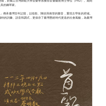
後，於國立台灣師範大學音樂學系獲得音樂藝術博士學位（PhD）。期間
兼具的鋼琴家。
歌」傳承臺灣百年記憶，以唸歌、陣頭與南管的樂音，重現古早味的府城。
獨特的詞彙、語音和調式，更保存了臺灣歷經時代更迭的社會風貌，為臺灣