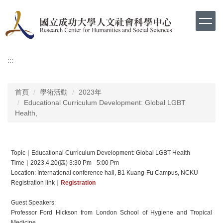
跳
到
主
要
內
容
:::
區
首頁
學術活動
2023年
Educational Curriculum Development: Global LGBT
Health,
Topic｜Educational Curriculum Development: Global LGBT Health
Time｜2023.4.20(四) 3:30 Pm - 5:00 Pm
Location: International conference hall, B1 Kuang-Fu Campus, NCKU
Registration link｜
Registration
Guest Speakers:
Professor Ford Hickson from London School of Hygiene and Tropical
Medicine