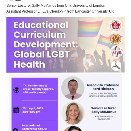
Senior Lecturer Sally McManus from City, University of London
Assistant Professor Li, Eva Cheuk-Yin from Lancaster University, UK