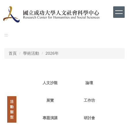
跳
到
主
要
內
容
:::
區
首頁
學術活動
2026年
人文沙龍
論壇
展覽
工作坊
活
動
類
型
專題演講
研討會