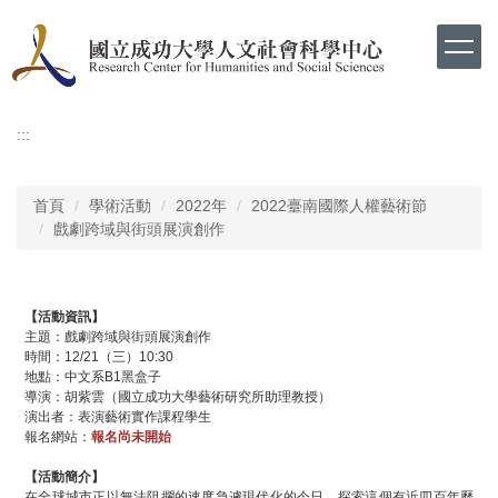
跳
到
主
要
內
容
:::
區
首頁
學術活動
2022年
2022臺南國際人權藝術節
戲劇跨域與街頭展演創作
【活動資訊】
主題：戲劇跨域與街頭展演創作
時間：12/21（三）10:30
地點：中文系B1黑盒子
導演：胡紫雲（國立成功大學藝術研究所助理教授）
演出者：表演藝術實作課程學生
報名網站：
報名尚未開始
【活動簡介】
在全球城市正以無法阻攔的速度急遽現代化的今日，探索這個有近四百年歷