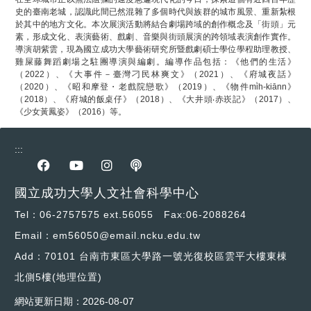
史的臺南老城，認識此間已然混雜了多個時代與族群的城市風景、重新紮根
於其中的地方文化。本次展演活動將結合劇場跨域的創作概念及「街頭」元
素，形成文化、表演藝術、戲劇、音樂與街頭展演的跨領域表演創作實作。
導演胡紫雲，現為國立成功大學藝術研究所暨戲劇碩士學位學程助理教授、
雞屎藤舞蹈劇場之駐團導演與編劇。編導作品包括：《他們的生活》
（2022）、《大事件－臺灣刁民林爽文》（2021）、《府城夜話》
（2020）、《昭和摩登・老戲院戀歌》（2019）、《物件mi̍h-kiānn》
（2018）、《府城的飯桌仔》（2018）、《大井頭‧赤崁記》（2017）、
《少女黃鳳姿》（2016）等。
:::
前往Facebook專區
前往youtube專區
前往instagram專區
前往podcast專區
國立成功大學人文社會科學中心
Tel：06-2757575 ext.56055 Fax:06-2088264
Email：em56050@email.ncku.edu.tw
Add：70101 台南市東區大學路一號光復校區雲平大樓東棟
北側5樓
(地理位置)
網站更新日期：
2026-08-07